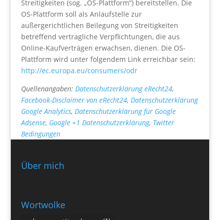
Streitigkeiten (sog. „OS-Plattform“) bereitstellen. Die
OS-Plattform soll als Anlaufstelle zur
außergerichtlichen Beilegung von Streitigkeiten
betreffend vertragliche Verpflichtungen, die aus
Online-Kaufverträgen erwachsen, dienen. Die OS-
Plattform wird unter folgendem Link erreichbar sein:
http://ec.europa.eu/consumers/odr
Quellenangaben:
Datenschutzerklärung eRecht24
,
Facebook-Disclaimer von eRecht24
,
Datenschutzerklärung
Google Analytics
,
Datenschutzerklärung für Google
Adsense
,
Google +1 Datenschutzerklärung
,
Twitter
Bedingungen
Über mich
Wortwolke