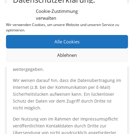
Datenschutz
Cookie-Zustimmung
verwalten
Die Nutzung unserer Webseite ist in der Regel ohne
Wir verwenden Cookies, um unsere Website und unseren Service zu
Angabe personenbezogener Daten möglich. Soweit
optimieren.
auf unseren Seiten personenbezogene Daten
Alle Cookies
(beispielsweise Name, Anschrift oder eMail-Adressen)
erhoben werden, erfolgt dies, soweit möglich, stets
Ablehnen
auf freiwilliger Basis. Diese Daten werden ohne Ihre
ausdrückliche Zustimmung nicht an Dritte
weitergegeben.
Wir weisen darauf hin, dass die Datenübertragung im
Internet (z.B. bei der Kommunikation per E-Mail)
Sicherheitslücken aufweisen kann. Ein lückenloser
Schutz der Daten vor dem Zugriff durch Dritte ist
nicht möglich.
Der Nutzung von im Rahmen der Impressumspflicht
veröffentlichten Kontaktdaten durch Dritte zur
Übersendung von nicht ausdrücklich angeforderter